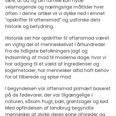
sikre, at du og din familie kan nyde
velsmagende og næringsrige måltider hver
aften. I denne artikel vil vi dykke ned i emnet
“opskrifter til aftensmad” og udforske dets
historie og betydning.
Historisk set har opskrifter til aftensmad været
en vigtig del af menneskelivet i århundreder.
Fra de tidligste befolkningers jagt og
indsamling af mad til moderne dage, hvor vi
har adgang til et væld af ingredienser og
kogemetoder, har mennesker altid haft behov
for at tilberede og spise mad.
I begyndelsen var aftensmad primært baseret
på de fødevarer, der var tilgængelige i
naturen, såsom frugt, bær, grøntsager og kød.
Med opfindelsen af landbrug begyndte
mennesker at dyrke deres egne afgrøder og