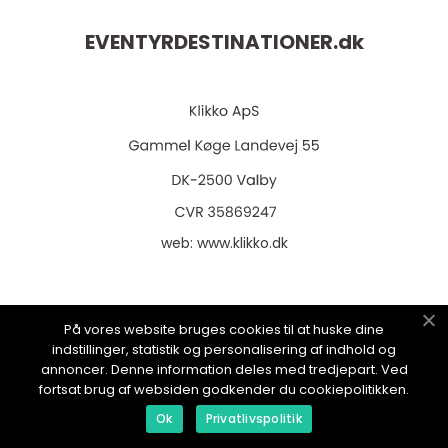
EVENTYRDESTINATIONER.
dk
web:
www.klikko.dk
På vores website bruges cookies til at huske dine
Menu
indstillinger, statistik og personalisering af indhold og
annoncer. Denne information deles med tredjepart. Ved
fortsat brug af websiden godkender du cookiepolitikken.
Annoncering
Ok
Privatlivspolitik
Om os