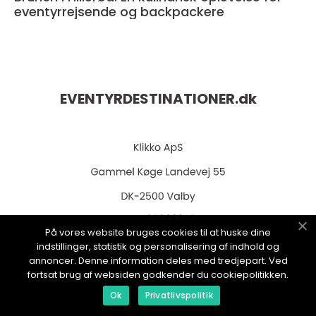
eventyrrejsende og backpackere
EVENTYRDESTINATIONER.
dk
På vores website bruges cookies til at huske dine
web:
www.klikko.dk
indstillinger, statistik og personalisering af indhold og
annoncer. Denne information deles med tredjepart. Ved
fortsat brug af websiden godkender du cookiepolitikken.
Ok
Privatlivspolitik
Menu