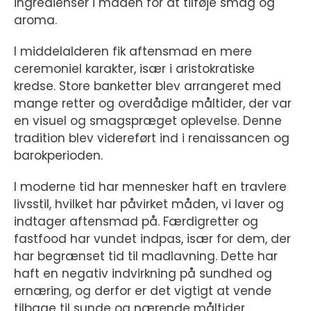
ingredienser i maden for at tilføje smag og
aroma.
I middelalderen fik aftensmad en mere
ceremoniel karakter, især i aristokratiske
kredse. Store banketter blev arrangeret med
mange retter og overdådige måltider, der var
en visuel og smagspræget oplevelse. Denne
tradition blev videreført ind i renaissancen og
barokperioden.
I moderne tid har mennesker haft en travlere
livsstil, hvilket har påvirket måden, vi laver og
indtager aftensmad på. Færdigretter og
fastfood har vundet indpas, især for dem, der
har begrænset tid til madlavning. Dette har
haft en negativ indvirkning på sundhed og
ernæring, og derfor er det vigtigt at vende
tilbage til sunde og nærende måltider.