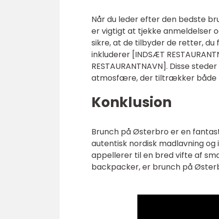
Når du leder efter den bedste bru
er vigtigt at tjekke anmeldelser
sikre, at de tilbyder de retter,
inkluderer [INDSÆT RESTAURAN
RESTAURANTNAVN]. Disse steder ti
atmosfære, der tiltrækker både 
Konklusion
Brunch på Østerbro er en fantas
autentisk nordisk madlavning og 
appellerer til en bred vifte af s
backpacker, er brunch på Østerbro