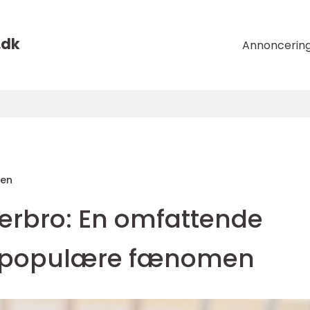
.
dk
Annoncerin
sen
erbro: En omfattende
te populære fænomen