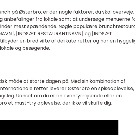
nch på Østerbro, er der nogle faktorer, du skal overveje.
 og anbefalinger fra lokale samt at undersøge menuerne f
 du finder mest spændende. Nogle populære brunchrestaur
TNAVN], [INDSÆT RESTAURANTNAVN] og [INDSÆT
lbyder en bred vifte af delikate retter og har en hyggeli
lokale og besøgende.
tisk måde at starte dagen på. Med sin kombination af
internationale retter leverer Østerbro en spiseoplevelse,
magsløg. Uanset om du er en eventyrrejsende eller en
 et must-try oplevelse, der ikke vil skuffe dig.