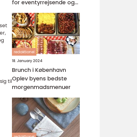
for eventyrrejsende og
backpackere
set
er,
og
redaktionel
18. January 2024
Brunch i København
Oplev byens bedste
g til
morgenmadsmenuer
redaktionel