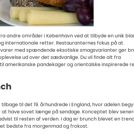
 fra andre områder i København ved at tilbyde en unik bla
og internationale retter. Restauranternes fokus på at
åvarer med spændende eksotiske smagsvarianter gør b
plevelse ud over det sædvanlige. Du vil finde alt fra
til amerikanske pandekager og orientalske inspirerede re
nch
tilbage til det 19. århundrede i England, hvor adelen beg
 at have sovet længe på søndage. Konceptet blev sener
dvist til resten af verden. I dag er brunch blevet en tren
det bedste fra morgenmad og frokost.