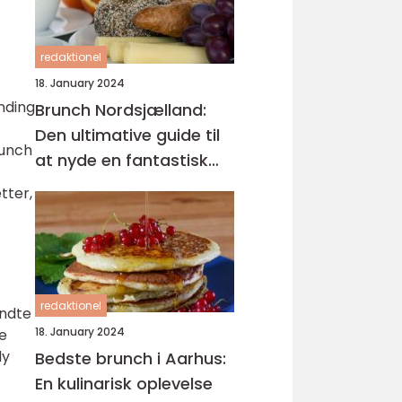
redaktionel
18. January 2024
nding
Brunch Nordsjælland:
Den ultimative guide til
runch
at nyde en fantastisk
morgenmad
tter,
redaktionel
yndte
18. January 2024
e
dy
Bedste brunch i Aarhus:
En kulinarisk oplevelse