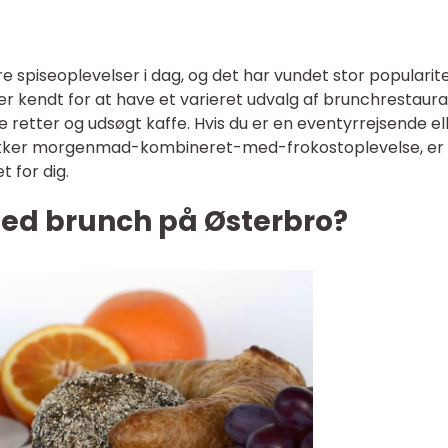
 spiseoplevelser i dag, og det har vundet stor popularit
r kendt for at have et varieret udvalg af brunchrestaura
e retter og udsøgt kaffe. Hvis du er en eventyrrejsende el
ækker morgenmad-kombineret-med-frokostoplevelse, er
 for dig.
ved brunch på Østerbro?