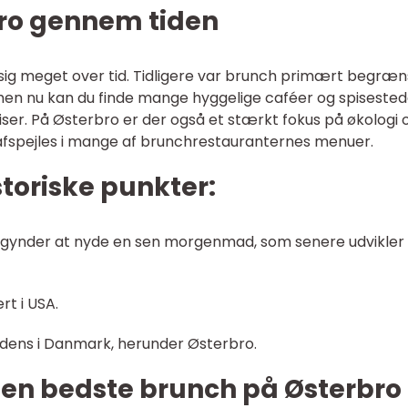
ro gennem tiden
sig meget over tid. Tidligere var brunch primært begræn
, men nu kan du finde mange hyggelige caféer og spisested
priser. På Østerbro er der også et stærkt fokus på økologi 
afspejles i mange af brunchrestauranternes menuer.
storiske punkter:
begynder at nyde en sen morgenmad, som senere udvikler si
rt i USA.
ndens i Danmark, herunder Østerbro.
den bedste brunch på Østerbro