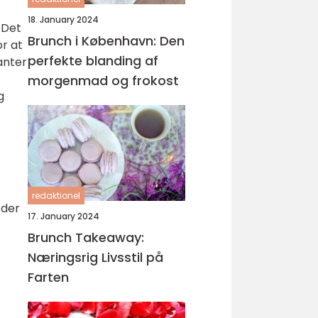
18. January 2024
 Det
Brunch i København: Den
or at
perfekte blanding af
anter
morgenmad og frokost
g
redaktionel
 der
17. January 2024
Brunch Takeaway:
Næringsrig Livsstil på
Farten