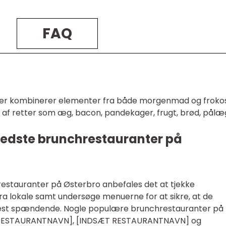
FAQ
 der kombinerer elementer fra både morgenmad og frokos
g af retter som æg, bacon, pandekager, frugt, brød, pålæ
 bedste brunchrestauranter på
restauranter på Østerbro anbefales det at tjekke
ra lokale samt undersøge menuerne for at sikre, at de
r mest spændende. Nogle populære brunchrestauranter på
T RESTAURANTNAVN], [INDSÆT RESTAURANTNAVN] og