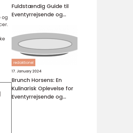
Fuldstændig Guide til
Eventyrrejsende og
e og
Backpackere
cer.
ske
redaktionel
17. January 2024
Brunch Horsens: En
Kulinarisk Oplevelse for
g
Eventyrrejsende og
Backpackere