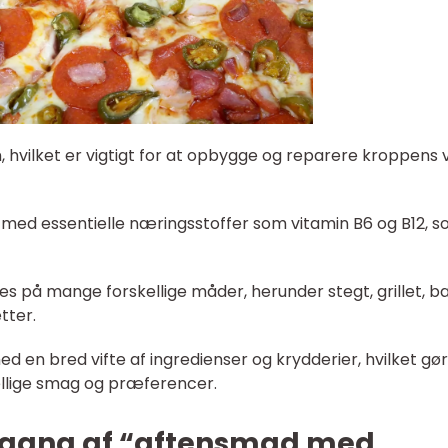
ein, hvilket er vigtigt for at opbygge og reparere kroppens
ldt med essentielle næringsstoffer som vitamin B6 og B12, 
edes på mange forskellige måder, herunder stegt, grillet, ba
tter.
 en bred vifte af ingredienser og krydderier, hvilket gør
skellige smag og præferencer.
mgang af “aftensmad med