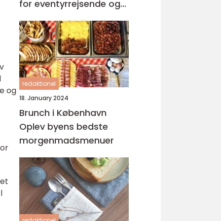
for eventyrrejsende og
backpackere
ev
l
redaktionel
se og
18. January 2024
Brunch i København
Oplev byens bedste
morgenmadsmenuer
for
ket
l
redaktionel