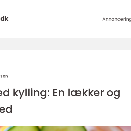
.
dk
Annoncerin
nsen
 kylling: En lækker og
hed