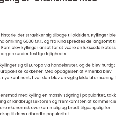
istorie, der strækker sig tilbage til oldtiden. Kyllinger bl
na omkring 6000 f.Kr., og fra Kina spredtes de langsomt ti
 Rom blev kyllinger anset for at være en luksusdelikates
borgere under festlige lejligheder.
yllinger sig til Europa via handelsruter, og de blev hurtigt
europæiske køkkener. Med opdagelsen af Amerika blev
t nye kontinent, hvor den blev en vigtig kilde til ernæring 
ensmad med kylling en massiv stigning i popularitet, tak
ring af landbrugssektoren og fremkomsten af kommercie
 mere økonomisk overkommelig og bredt tilgængelig for
drog til dens udbredte popularitet.