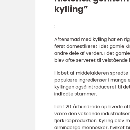
kylling”
:
Aftensmad med kylling har en rig h
først domestikeret i det gamle Ki
andre dele af verden. I det gamle
blev ofte serveret til velstående 
I løbet af middelalderen spredte k
populære ingredienser i mange 
kyllingen også introduceret til de
indfødte stammer.
I det 20. århundrede oplevede aft
være den voksende industrialise
fjerkræproduktion. Kylling blev
almindelige mennesker, hvilket bi