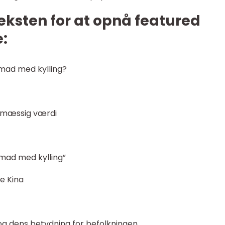
teksten for at opnå featured
:
smad med kylling?
gsmæssig værdi
mad med kylling”
le Kina
 og dens betydning for befolkningen